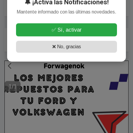
🔔 ¡Activa las Notificaciones!
POSTEAR COMENTARIO
Mantente informado con las últimas novedades.
✅ Sí, activar
Más Populares
❌ No, gracias