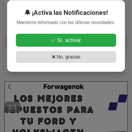
🔔 ¡Activa las Notificaciones!
POSTEAR COMENTARIO
Mantente informado con las últimas novedades.
✅ Sí, activar
Más Populares
❌ No, gracias