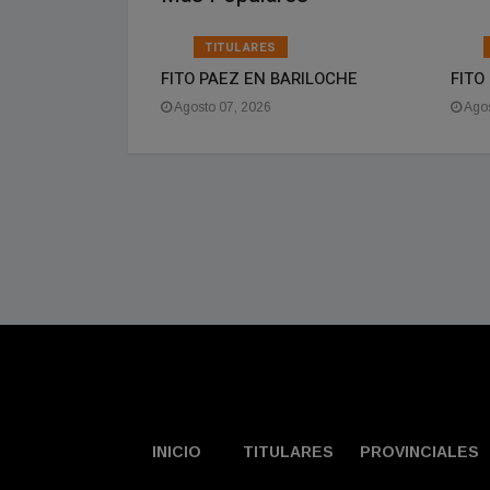
TITULARES
ARILOCHE
FITO PAEZ EN BARILOCHE
FITO
Agosto 07, 2026
Agos
INICIO
TITULARES
PROVINCIALES